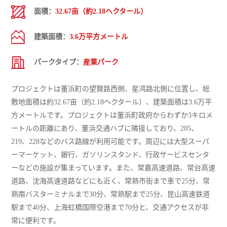
面積：
32.67亩（約2.18ヘクタール）
建築面積：
3.6万平方メートル
パークタイプ：
産業パーク
プロジェクトは董浜町の望賢路西側、星鸿路北側に位置し、総
敷地面積は約32.67亩（約2.18ヘクタール）、建築面積は3.6万平
方メートルです。プロジェクトは董浜町政府からわずか3キロメ
ートルの距離にあり、董浜交通ハブに隣接しており、205、
219、228などのバス路線が利用可能です。周辺には大型スーパ
ーマーケット、銀行、ガソリンスタンド、行政サービスセンタ
ーなどの施設が集まっています。また、常嘉高速道路、常台高速
道路、沈海高速道路などにも近く、常熟市街まで車で25分、常
熟南バスターミナルまで30分、常熟駅まで25分、昆山高速鉄道
駅まで40分、上海虹橋国際空港まで70分と、交通アクセスが非
常に便利です。