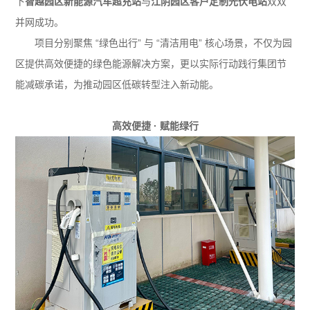
下
智越园区新能源汽车超充站
与
江阴园区客户定制光伏电站
双双
并网成功。
项目分别聚焦 “绿色出行” 与 “清洁用电” 核心场景，不仅为园
区提供高效便捷的绿色能源解决方案，更以实际行动践行集团节
能减碳承诺，为推动园区低碳转型注入新动能。
高效便捷 ·
赋能绿行