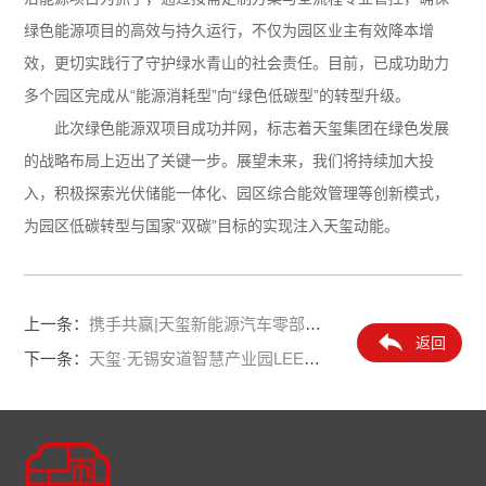
绿色能源项目的高效与持久运行，不仅为园区业主有效降本增
效，更切实践行了守护绿水青山的社会责任。目前，已成功助力
多个园区完成从“能源消耗型”向“绿色低碳型”的转型升级。
此次绿色能源双项目成功并网，标志着天玺集团在绿色发展
的战略布局上迈出了关键一步。展望未来，我们将持续加大投
入，积极探索光伏储能一体化、园区综合能效管理等创新模式，
为园区低碳转型与国家“双碳”目标的实现注入天玺动能。
上一条：
携手共赢|天玺新能源汽车零部件产业园签约落户江苏省溧阳经开区
返回
下一条：
天玺·无锡安道智慧产业园LEED双金级认证 | 以创新设计引领零碳未来