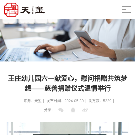
王庄幼儿园六一献爱心，慰问捐赠共筑梦
想——慈善捐赠仪式温情举行
来源：天玺
发布时间：2024-05-30
浏览数：5229
分享：